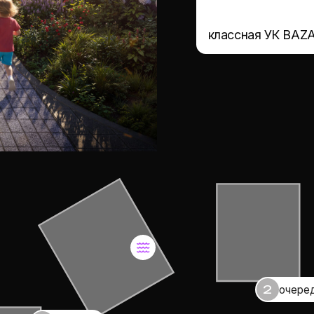
фитнес с бассейном
2
очередь
3
очередь
автомойка
падел корт
офейня в лобби