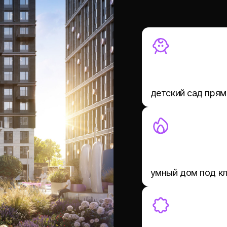
умный дом под ключ
классная УК BAZA