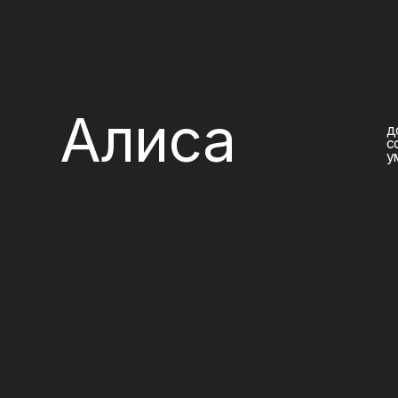
Алиса
дом ново
со своей
умного з