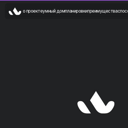
о проекте
умный дом
планировки
преимущества
способы пок