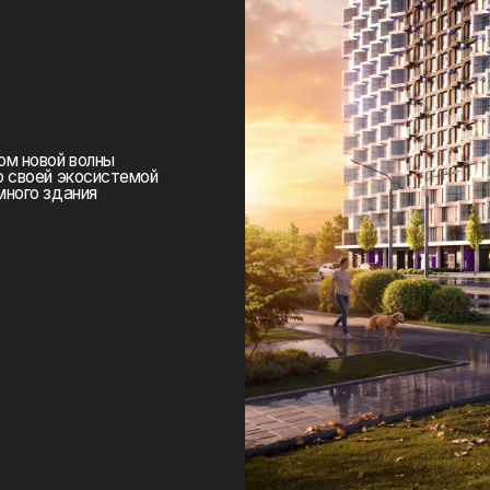
й волны
 экосистемой
дания