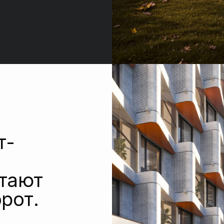
ют
т.