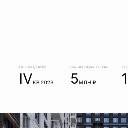
СРОК СДАЧИ
НАЧАЛЬНАЯ ЦЕНА
ЭТАЖНОС
IV
5
13
КВ 2028
МЛН ₽
( ПРЕИМУЩЕСТВА )