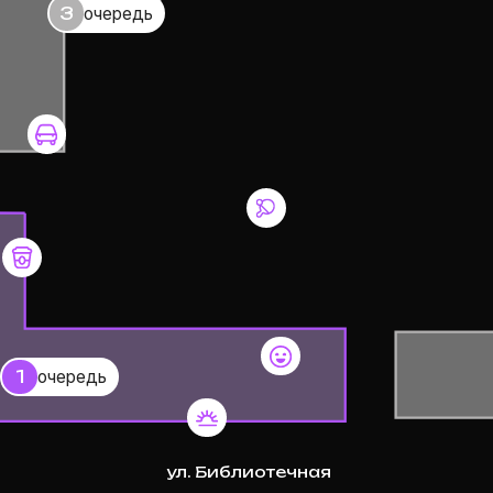
ередь
общая терраса
ул. Библиотечная
ет —
8 мин
6 мин
1,6 км
1,5 км
ДО
КА
ШАРТАШСКОГО
ДО ГЛАВНО
ВСКОГО
РЫНКА
КОРПУСА У