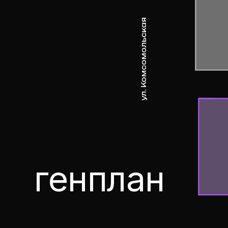
генплан
1
оч
( ЛОКАЦИЯ )
город, парк, университ
всё в 15 минутах
13 мин
12 мин
4,0 км
1,8 км
ДО ЦЕНТРА
ДО ПАР
ГОРОДА
МАЯКО